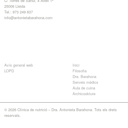
C/ Torres de Sanui, 4 Altell 1ª
25006 Lleida
Tel.: 973 249 637
info@antonietabarahona.com
Avís general web
Inici
LOPD
Filosofia
Dra. Barahona
Serveis mèdics
Aula de cuina
Archicookture
© 2026 Clínica de nutrició – Dra. Antonieta Barahona. Tots els drets
reservats.