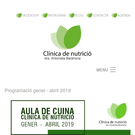
FACEBOOK
INSTAGRAM
BLOG
CONTACTA
AGENDA
MENU
Filosofia
Programació gener - abril 2019
Dra. Barahona
Serveis mèdics
Aula de cuina