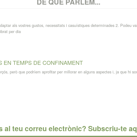
DE QUÈ PARLEM...
ar als vostres gustos, necessitats i casuístiques determinades 2. Podeu valor
ibrat per dia
S EN TEMPS DE CONFINAMENT
çós, però que podríem aprofitar per millorar en alguns aspectes i, ja que hi som
s al teu correu electrònic? Subscriu-te aq