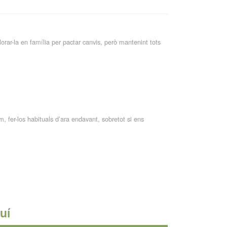
ar-la en família per pactar canvis, però mantenint tots
, fer-los habituals d’ara endavant, sobretot si ens
uí