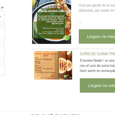
Curs per gaudir de la cu
delicioses, per cuidar la
.
...
Llegeix-ne mé
CURS DE CUINA TR
S’acosta Nadal i un any
nou el curs de cuina tra
facin sentir en entranya
Llegeix-ne mé