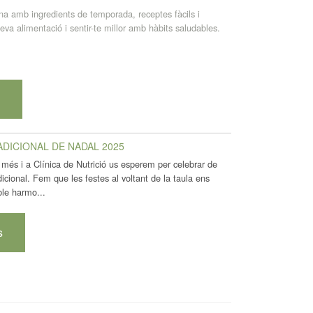
ina amb ingredients de temporada, receptes fàcils i
 teva alimentació i sentir-te millor amb hàbits saludables.
s
ADICIONAL DE NADAL 2025
 més i a Clínica de Nutrició us esperem per celebrar de
dicional. Fem que les festes al voltant de la taula ens
ble harmo...
s