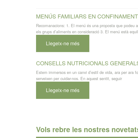
MENÚS FAMILIARS EN CONFINAMENT
Recomanacions: 1. El menú és una proposta que podeu adapt
els grups d’aliments en consideració 3. El menú està equil
Llegeix-ne més
CONSELLS NUTRICIONALS GENERAL
Estem immersos en un canvi d’estil de vida, ara per ara for
serveixen per cuidar-nos. En aquest sentit, seguir
Llegeix-ne més
Vols rebre les nostres novetat