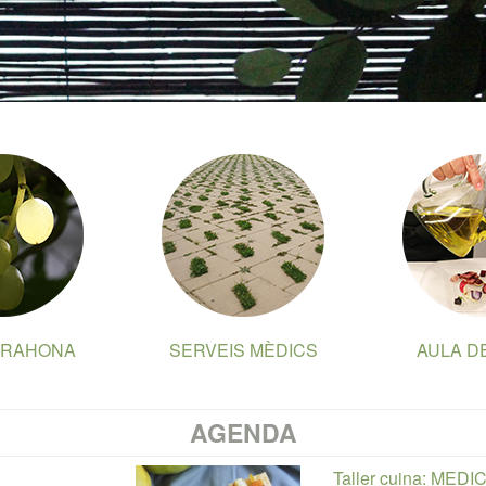
ARAHONA
SERVEIS MÈDICS
AULA D
AGENDA
Taller cuina: ME