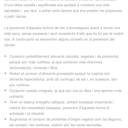
d’una dieta variada i equilibrada ens ajudarà a mantenir una vida
saludable i, per tant, a evitar certs factors que ens podrien fer propensos
a patir càncer.
La prevenció d’aquests factors de risc s’aconsegueix duent a terme una
vida sana, sense excessos i sent conscients d’allò que és bo per al nostre
cos. A continuació us esmentem alguns consells en la prevenció del
càncer:
Consumir preferiblement aliments naturals, vegetals i de proximitat,
perquè són més nutritius, ja que contenen més vitamines
(antioxidants), minerals i fibra.
Reduir el consum d’aliments processats perquè la majoria són
aliments hipercalòrics, amb alt contingut de sal i, en ocasions, són
poc nutritius.
Consumir cereals integrals, ja que són rics en fibra i ens aporten més
nutrients.
Tenir un balanç energètic adequat, evitant excessos importants i
cobrint les necessitats bàsiques, prevenint d’aquesta forma el
sobrepès i la obesitat.
Augmentar el consum de proteïnes d’origen vegetal com les llegums,
els cereals i les verdures, reduint així les carns vermelles.