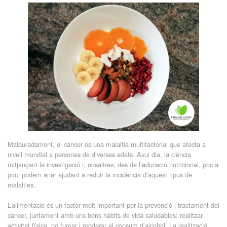
Archicookture
Malauradament, el càncer és una malaltia multifactorial que afecta a
nivell mundial a persones de diverses edats. Avui dia, la ciència
mitjançant la investigació i, nosaltres, des de l’educació nutricional, poc a
poc, podem anar ajudant a reduir la incidència d’aquest tipus de
malalties.
L’alimentació és un factor molt important per la prevenció i tractament del
càncer, juntament amb uns bons hàbits de vida saludables: realitzar
activitat física, no fumar i moderar el consum d’alcohol. La realització